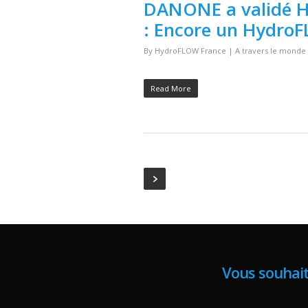
DANONE a validé Hy
: Encore un Hydro
By
HydroFLOW France
|
A travers le monde
Read More
Vous souhait