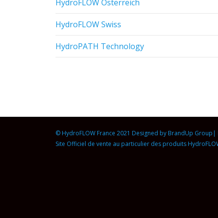
HydroFLOW Österreich
HydroFLOW Swiss
HydroPATH Technology
© HydroFLOW France 2021 Designed by
BrandUp Group
|
Site Officiel de vente au particulier des produits HydroFL