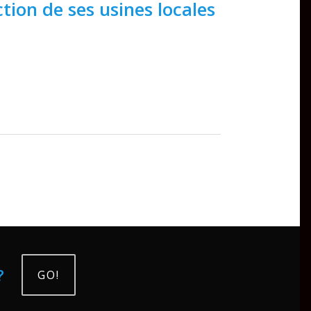
on de ses usines locales
?
GO!