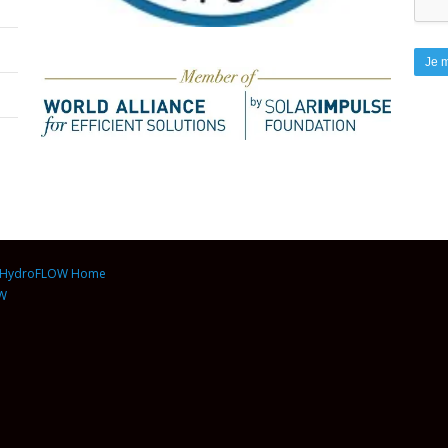
HydroFLOW Home
OW