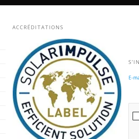
ACCRÉDITATIONS
S’I
E-ma