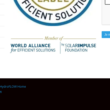
HydroFLOW Home
OW