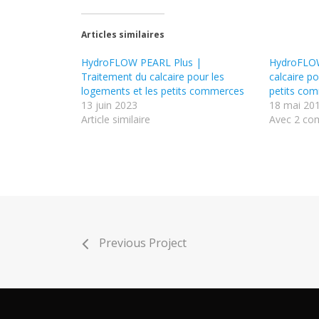
Articles similaires
HydroFLOW PEARL Plus |
HydroFLOW
Traitement du calcaire pour les
calcaire p
logements et les petits commerces
petits co
13 juin 2023
18 mai 20
Article similaire
Avec 2 co
Previous Project