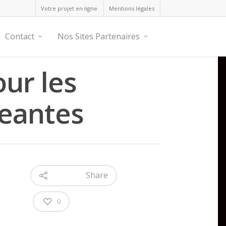
Votre projet en ligne
Mentions légales
Contact
Nos Sites Partenaires
ur les
geantes
Share
0