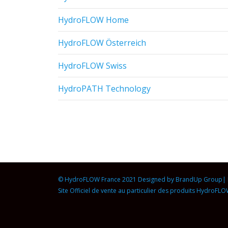
HydroFLOW Home
HydroFLOW Österreich
HydroFLOW Swiss
HydroPATH Technology
© HydroFLOW France 2021 Designed by
BrandUp Group
|
Site Officiel de vente au particulier des produits HydroFL