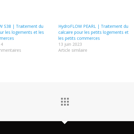
 S38 | Traitement du
HydroFLOW PEARL | Traitement du
our les logements et les
calcaire pour les petits logements et
mmerces
les petits commerces
14
13 juin 2023
mmentaires
Article similaire